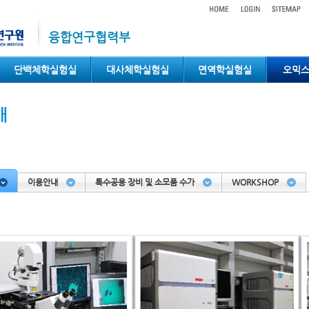
융합연구협력부
단백체학실험실
대사체학실험실
면역학실험실
오믹
개
이용안내
특수공용 장비 및 소모품 수가
WORKSHOP