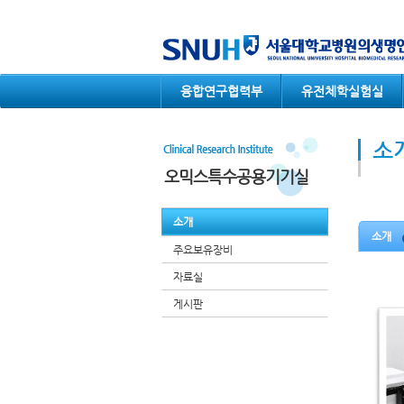
컨텐츠 바로가기
융합연구협력부
유전체학실험실
소
오믹스특수공용기기실
소개
소개
주요보유장비
자료실
게시판