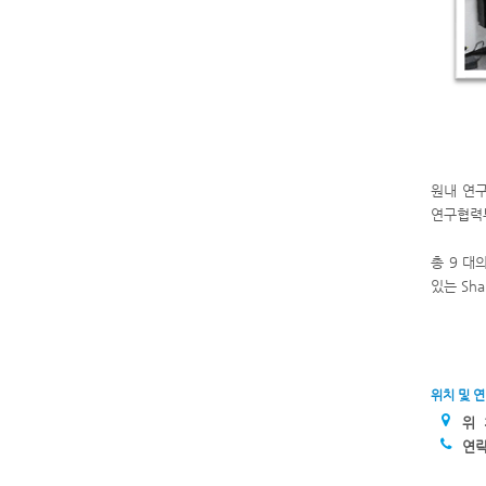
원내 연구
연구협력부
총 9 대
있는 Sha
위치 및 
위
연