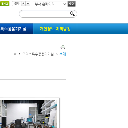
부
서
홈
페
스특수공용기기실
이
개인정보 처리방침
지
이
동
오믹스특수공용기기실
소개