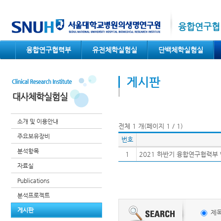
컨텐츠 바로가기
융합연구협
융합연구협력부
유전체학실험실
단백체학실험실
게시판
대사체학실험실
소개 및 이용안내
전체 1 개(페이지 1 / 1)
주요보유장비
번호
분석항목
1
2021 하반기 융합연구협력부 
자료실
Publications
분석프로젝트
게시판
제