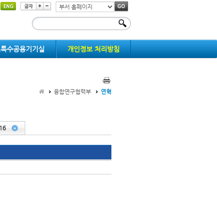
부
서
홈
페
스특수공용기기실
이
개인정보 처리방침
지
이
동
융합연구협력부
연혁
16