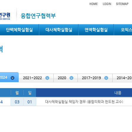
융합연구협력부
단백체학실험실
대사체학실험실
면역학실험실
오믹
혁
2024
2021~2022
2020
2017~2019
2014~20
월
일
내용
24
03
01
대사체학실험실 책임자 겸무 (융합의학과 한도현 교수)