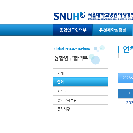
컨텐츠 바로가기
융합연구협력부
유전체학실험실
연
융합연구협력부
소개
2023-
연혁
조직도
년
찾아오시는길
리
20
스
공지사항
트