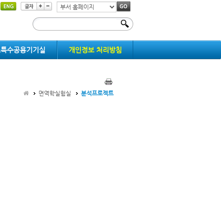
부
서
홈
페
스특수공용기기실
이
개인정보 처리방침
지
이
동
면역학실험실
분석프로젝트